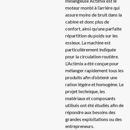
mélangeuse Actimix est le
moteur monté à l’arrière qui
ME
Ensileuse
assure moins de bruit dans la
RB
cabine et donc plus de
Epandeurs
RB
confort, ainsi qu’une parfaite
répartition du poids sur les
EV
Faucheuse / Broyeuse
essieux. La machine est
HY
particulièrement indiquée
Mélangeuse automotrice électrique
IF
pour la circulation routière.
ME
L’Actimix a été conçue pour
Mélangeuses
mélanger rapidement tous les
ME
produits afin d’obtenir une
FU
Mélangeuses automotrices
ration légère et homogène. Le
59
projet technique, les
Pailleuses distributrices mélangeuses
matériaux et composants
RB
utilisés ont été étudiés afin de
RB
Ramasseuses de pierres
répondre aux besoins des
DU
grandes exploitations ou des
V-
entrepreneurs.
Remorques à aliments