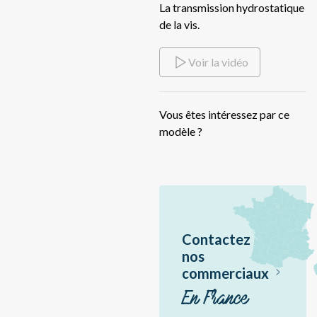
La transmission hydrostatique
V-
de la vis.
Remorques de bottes
V-
V-
Voir la vidéo
Remorques distributrices
Si
Retourneur d'andains
Sid
Vous êtes intéressez par ce
Sc
modèle ?
Sc
Aé
En
Sir
Jir
Contactez
Ac
nos
commerciaux
Hér
Hé
En France