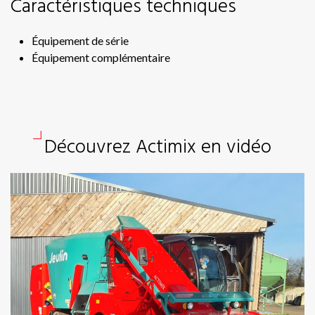
Caractéristiques techniques
Hél
Éo
Équipement de série
Équipement complémentaire
Br
Jir
Erè
Pal
Découvrez Actimix en vidéo
Pal
Sér
Ea
Bor
Act
Aé
En
Aé