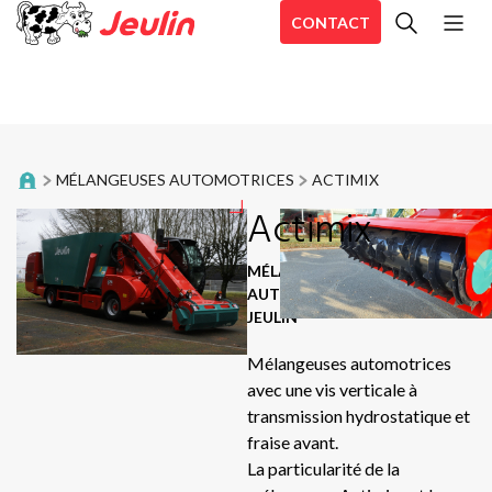
CONTACT
To
Andaineurs
Pos
Andaineurs à tapis
Act
MÉLANGEUSES AUTOMOTRICES
ACTIMIX
SI
Auto-chargeuses
Actimix
TO
TP
Broyeurs d’accotements
MÉLANGEUSES
TO
AUTOMOTRICES
|
MARQUE :
Dérouleuses
JEULIN
TO
DC
Mélangeuses automotrices
Désileuses et désileuses pailleuses
avec une vis verticale à
CO
transmission hydrostatique et
Enrubanneuses
RB
fraise avant.
Se
La particularité de la
Enrubanneuses en ligne
Sir