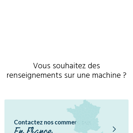
En
Ae
Dme
Sir
Br
P1
Hé
Vous souhaitez des
renseignements sur une machine ?
Contactez nos commerciaux
En France