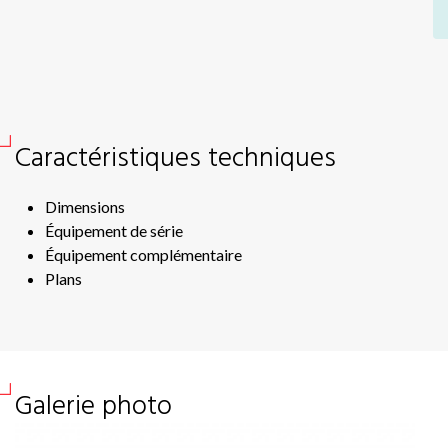
Vo
Sc
Sof
Si
Sil
Caractéristiques techniques
TR
Hé
Dimensions
Hé
Équipement de série
RF
Équipement complémentaire
Plans
RF
CD
Ou
Sir
Galerie photo
Sir
Hél