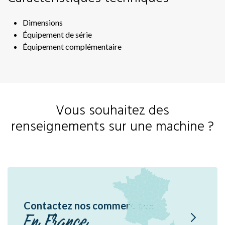
En
Ae
Dimensions
Dme
Équipement de série
Équipement complémentaire
Sir
Br
P1
Hé
Vous souhaitez des
renseignements sur une machine ?
Contactez nos commerciaux
En France