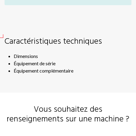
En
Ae
Dme
Sir
Caractéristiques techniques
Br
P1
Dimensions
Hé
Équipement de série
Équipement complémentaire
Vous souhaitez des
renseignements sur une machine ?