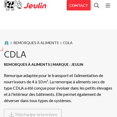
CONTACT
To
Andaineurs
Pos
Andaineurs à tapis
Act
REMORQUES À ALIMENTS
CDLA
SI
Auto-chargeuses
CDLA
TO
TP
Broyeurs d’accotements
REMORQUES À ALIMENTS
|
MARQUE : JEULIN
TO
Dérouleuses
Remorque adaptée pour le transport et l’alimentation de
TO
nourrisseurs de 4 à 10 m³. La remorque à aliments secs de
DC
Désileuses et désileuses pailleuses
type CDLA a été conçue pour évoluer dans les petits élevages
CO
et à l’intérieur des bâtiments. Elle permet également de
Enrubanneuses
déverser dans tous types de systèmes.
RB
Se
Enrubanneuses en ligne
Télécharger la brochure
Sir