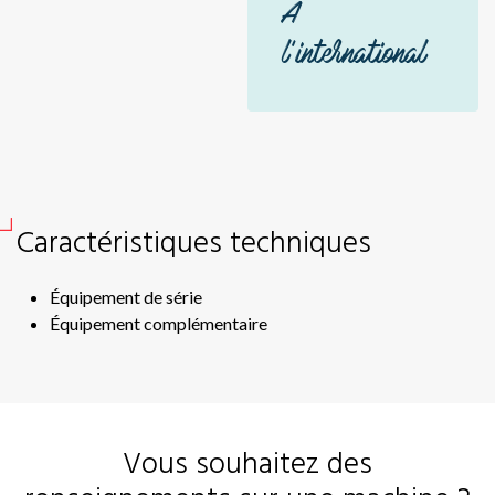
À
V-
Remorques de bottes
V-
l'international
V-
Remorques distributrices
Si
Retourneur d'andains
Sid
Sc
Sc
Caractéristiques techniques
Aé
En
Équipement de série
Équipement complémentaire
Sir
Jir
Ac
Hér
Vous souhaitez des
Hé