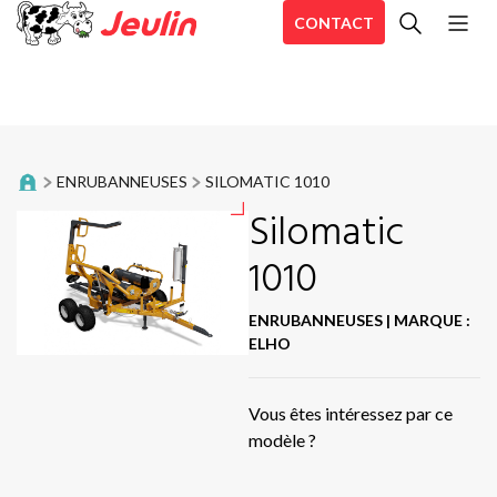
CONTACT
To
Andaineurs
Pos
Andaineurs à tapis
Act
ENRUBANNEUSES
SILOMATIC 1010
SI
Auto-chargeuses
Silomatic
TO
TP
1010
Broyeurs d’accotements
TO
Dérouleuses
ENRUBANNEUSES
|
MARQUE :
TO
ELHO
DC
Désileuses et désileuses pailleuses
CO
Vous êtes intéressez par ce
Enrubanneuses
RB
modèle ?
Se
Enrubanneuses en ligne
Sir