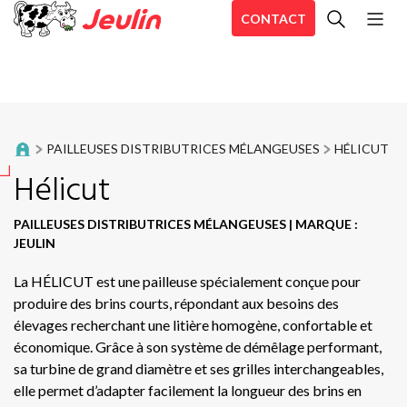
CONTACT
To
Andaineurs
Pos
Andaineurs à tapis
Act
PAILLEUSES DISTRIBUTRICES MÉLANGEUSES
HÉLICUT
SI
Auto-chargeuses
Hélicut
TO
TP
Broyeurs d’accotements
PAILLEUSES DISTRIBUTRICES MÉLANGEUSES
|
MARQUE :
TO
JEULIN
Dérouleuses
TO
La HÉLICUT est une pailleuse spécialement conçue pour
DC
produire des brins courts, répondant aux besoins des
Désileuses et désileuses pailleuses
CO
élevages recherchant une litière homogène, confortable et
économique. Grâce à son système de démêlage performant,
Enrubanneuses
RB
sa turbine de grand diamètre et ses grilles interchangeables,
Se
elle permet d’adapter facilement la longueur des brins en
Enrubanneuses en ligne
Sir