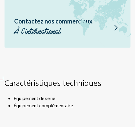
En
Ae
Contactez nos commerciaux
Dme
Sir
À l'international
Br
P1
Hé
Caractéristiques techniques
Équipement de série
Équipement complémentaire