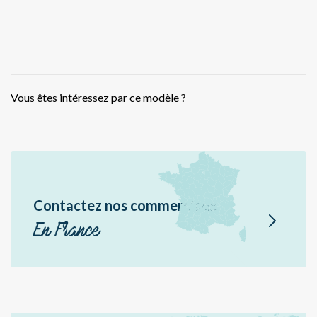
Hél
Éo
Br
Jir
Vous êtes intéressez par ce modèle ?
Erè
Pal
Pal
Sér
Ea
Contactez nos commerciaux
Bor
En France
Act
Aé
En
Aé