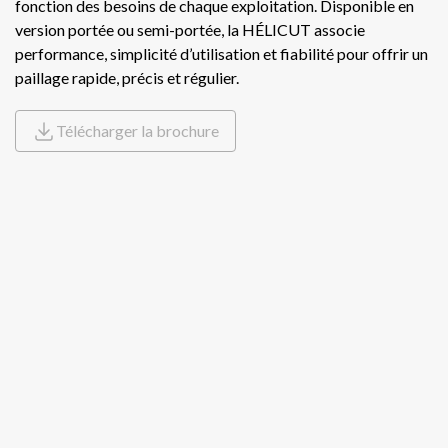
fonction des besoins de chaque exploitation. Disponible en
version portée ou semi-portée, la HÉLICUT associe
ME
Ensileuse
performance, simplicité d’utilisation et fiabilité pour offrir un
RB
paillage rapide, précis et régulier.
Epandeurs
RB
EV
Télécharger la brochure
Faucheuse / Broyeuse
HY
Mélangeuse automotrice électrique
IF
ME
Mélangeuses
ME
FU
Mélangeuses automotrices
59
Pailleuses distributrices mélangeuses
RB
RB
Ramasseuses de pierres
DU
V-
Remorques à aliments