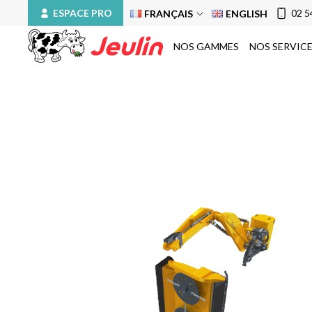
ESPACE PRO
02 5
FRANÇAIS
ENGLISH
NOS GAMMES
NOS SERVIC
Andaineurs
Andaineurs
Andaineurs à tapis
Andaineurs à tapis
Auto-chargeuses
Auto-chargeuses
Broyeurs d’accotements
Broyeurs d’accotemen
Dérouleuses
Dérouleuses
Désileuses et désileuses pailleuses
Désileuses et désileus
Enrubanneuses
Enrubanneuses
Enrubanneuses en ligne