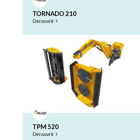
Remorques à aliments
TORNADO 210
Remorques de bottes
Remorques de bottes
Découvrir
Remorques distributrices
Remorques distributr
Retourneur d'andains
Retourneur d'andains
TPM 520
Découvrir