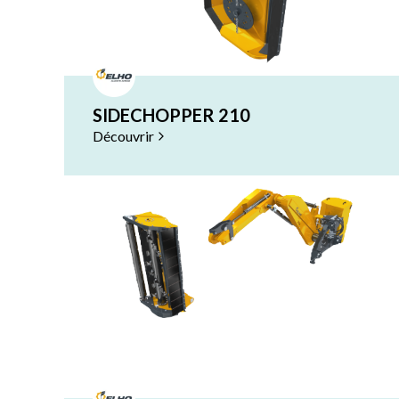
Enrubanneuses en lign
Ensileuse
Ensileuse
Epandeurs
Epandeurs
SIDECHOPPER 210
Faucheuse / Broyeuse
Découvrir
Faucheuse / Broyeuse
Mélangeuse automotrice électrique
Mélangeuse automotri
Mélangeuses
Mélangeuses
Mélangeuses automotrices
Mélangeuses automot
Pailleuses distributrices mélangeuses
Pailleuses distributr
Ramasseuses de pierres
Ramasseuses de pierr
Remorques à aliments